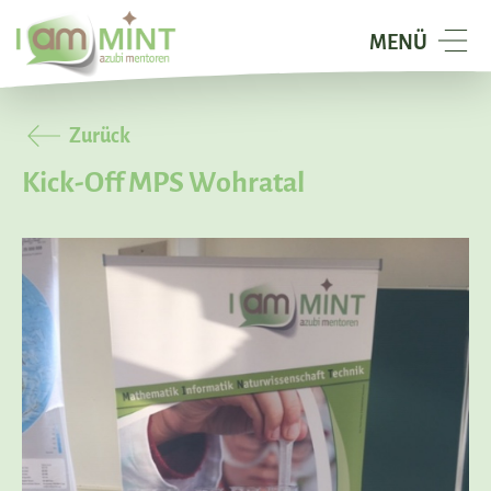
I
NAVIGATION
MENÜ
am
TOGGELN
Mint
-
Zurück
azubi
Kick-Off MPS Wohratal
mentoren