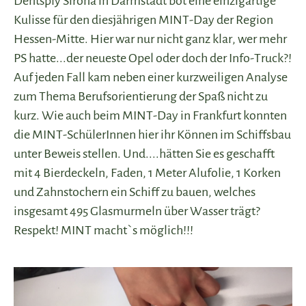
Dentsply Sirona in Darmstadt bot eine einzigartige
Kulisse für den diesjährigen MINT-Day der Region
Hessen-Mitte. Hier war nur nicht ganz klar, wer mehr
PS hatte...der neueste Opel oder doch der Info-Truck?!
Auf jeden Fall kam neben einer kurzweiligen Analyse
zum Thema Berufsorientierung der Spaß nicht zu
kurz. Wie auch beim MINT-Day in Frankfurt konnten
die MINT-SchülerInnen hier ihr Können im Schiffsbau
unter Beweis stellen. Und....hätten Sie es geschafft
mit 4 Bierdeckeln, Faden, 1 Meter Alufolie, 1 Korken
und Zahnstochern ein Schiff zu bauen, welches
insgesamt 495 Glasmurmeln über Wasser trägt?
Respekt! MINT macht`s möglich!!!