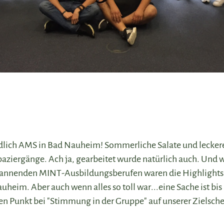
lich AMS in Bad Nauheim! Sommerliche Salate und lecker
aziergänge. Ach ja, gearbeitet wurde natürlich auch. Und w
pannenden MINT-Ausbildungsberufen waren die Highlights f
heim. Aber auch wenn alles so toll war...eine Sache ist bis
en Punkt bei "Stimmung in der Gruppe" auf unserer Zielsch