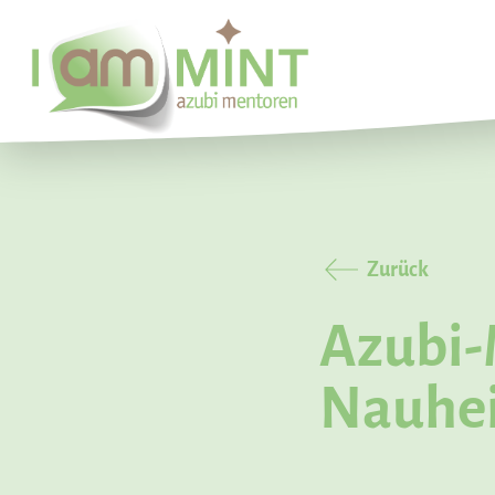
I
am
Mint
-
azubi
mentoren
Zurück
Azubi-
Nauhe