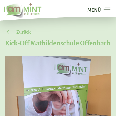
I
NAVIGATION
MENÜ
am
TOGGELN
Mint
-
Zurück
azubi
Kick-Off Mathildenschule Offenbach
mentoren